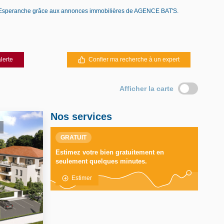
 D Esperanche grâce aux annonces immobilières de AGENCE BAT'S.
lerte
Confier ma recherche à un expert
Afficher la carte
Nos services
GRATUIT
Estimez votre bien gratuitement en
seulement quelques minutes.
Estimer