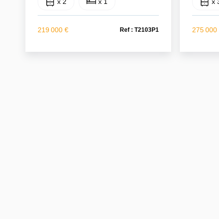
x 2
x 1
x 
219 000 €
275 000
Ref : T2103P1