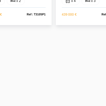
3
x 2
x 4
x 3
 €
439 000 €
Ref : T3105P1
Ref