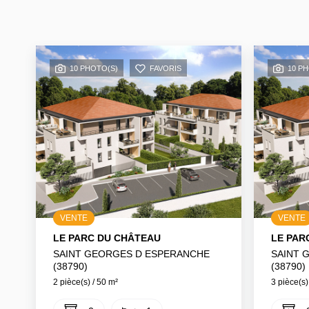
10 PHOTO(S)
FAVORIS
10 P
VENTE
VENTE
LE PARC DU CHÂTEAU
LE PAR
SAINT GEORGES D ESPERANCHE
SAINT 
(38790)
(38790)
2 pièce(s) / 50 m²
3 pièce(s)