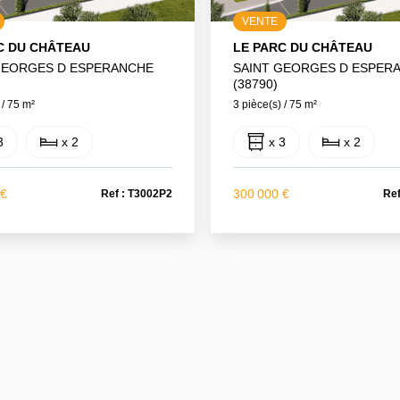
VENTE
C DU CHÂTEAU
LE PARC DU CHÂTEAU
GEORGES D ESPERANCHE
SAINT GEORGES D ESPER
(38790)
 / 75 m²
3 pièce(s) / 75 m²
3
x 2
x 3
x 2
 €
300 000 €
Ref : T3002P2
Ref