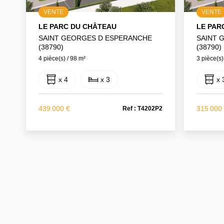
VENTE
VENTE
LE PARC DU CHÂTEAU
LE PAR
SAINT GEORGES D ESPERANCHE
SAINT 
(38790)
(38790)
4 pièce(s) / 98 m²
3 pièce(s)
x 4
x 3
x 
439 000 €
315 000
Ref : T4202P2