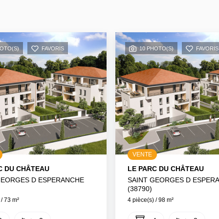
HOTO(S)
FAVORIS
10 PHOTO(S)
FAVORIS
VENTE
C DU CHÂTEAU
LE PARC DU CHÂTEAU
GEORGES D ESPERANCHE
SAINT GEORGES D ESPER
(38790)
 / 73 m²
4 pièce(s) / 98 m²