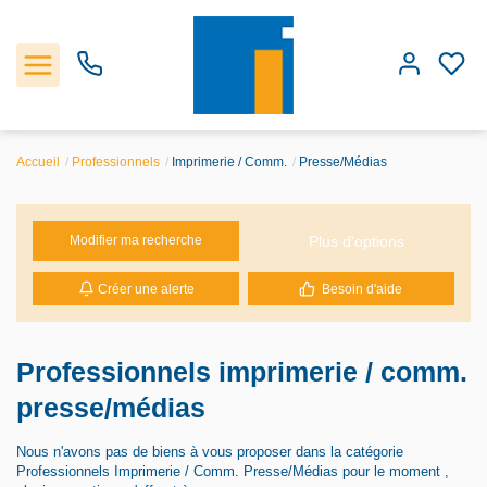
Accueil
Professionnels
Imprimerie / Comm.
Presse/Médias
Accueil
Plus d'options
Modifier ma recherche
Les biens
Créer une alerte
Besoin d'aide
Estimation
Notre Agence
Professionnels imprimerie / comm.
presse/médias
Nous n'avons pas de biens à vous proposer dans la catégorie
Professionnels Imprimerie / Comm. Presse/Médias pour le moment ,