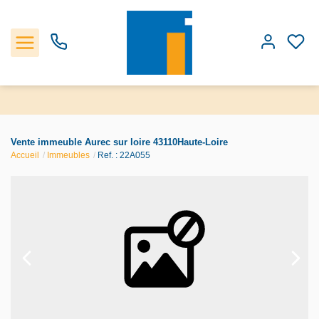
Accueil
Vente immeuble Aurec sur loire 43110Haute-Loire
Accueil
Immeubles
Ref. : 22A055
Les biens
Estimation
Notre Agence