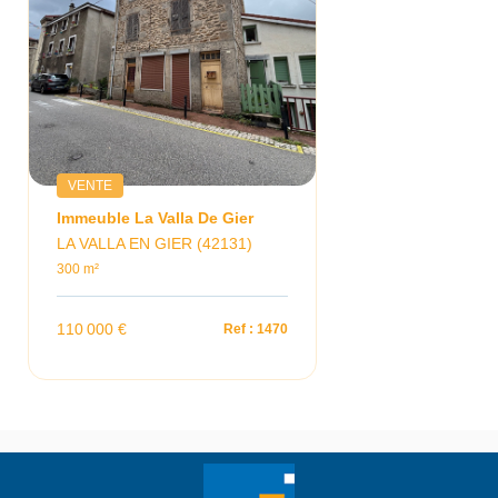
VENTE
Immeuble La Valla De Gier
LA VALLA EN GIER (42131)
300 m²
110 000 €
Ref : 1470