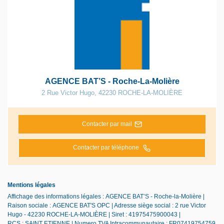
AGENCE BAT’S - Roche-La-Molière
2 Rue Victor Hugo
,
42230
ROCHE-LA-MOLIÈRE
Contacter par mail
Contacter par téléphone
Mentions légales
Affichage des informations légales : AGENCE BAT’S - Roche-la-Molière |
Raison sociale : AGENCE BAT'S OPC | Adresse siège social : 2 rue Victor
Hugo - 42230 ROCHE-LA-MOLIÈRE | Siret : 41975475900043 |
RCS : SAINT ETIENNE | Numero TVA Intracommunautaire : FR07419754759