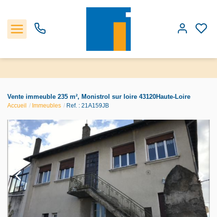
Accueil
Vente immeuble 235 m², Monistrol sur loire 43120Haute-Loire
Accueil
Immeubles
Ref. : 21A159JB
Les biens
Estimation
Notre Agence