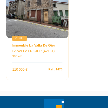
VENTE
Immeuble La Valla De Gier
LA VALLA EN GIER (42131)
300 m²
110 000 €
Ref : 1470