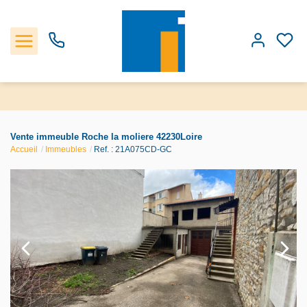
Accueil
Vente immeuble Roche la moliere 42230Loire
Accueil
Immeubles
Ref. : 21A075CD-GC
Les biens
Estimation
Notre Agence