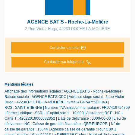
AGENCE BAT’S - Roche-La-Molière
2 Rue Victor Hugo
,
42230
ROCHE-LA-MOLIÈRE
Contacter par mail
Contacter par téléphone
Mentions légales
Affichage des informations légales : AGENCE BAT’S - Roche-la-Molière |
Raison sociale : AGENCE BAT'S OPC | Adresse siège social : 2 rue Victor
Hugo - 42230 ROCHE-LA-MOLIÈRE | Siret : 41975475900043 |
RCS : SAINT ETIENNE | Numero TVA Intracommunautaire : FR07419754759
| Forme juridique : SARL | Capital social : 10 000 | Assurance RCP : NC |
Carte T : 42022018000032852 | Date de délivrance : 0000-00-00 | Lieu de
délivrance : NC | Caisse de garantie financière : QBE EUROPE. | N° de
caisse de garantie : 13644 | Adresse caisse de garantie : Tour CBX 1
passerelle des reflets 92913 La DEFENSE Cedex | Montant de la garantie