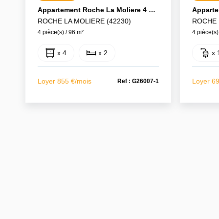
Appartement Roche La Moliere 4 Pièce(s) 96 M2
ROCHE LA MOLIERE (42230)
ROCHE 
4 pièce(s) / 96 m²
4 pièce(s)
x 4
x 2
x 
Loyer 855 €/mois
Loyer 6
Ref : G26007-1