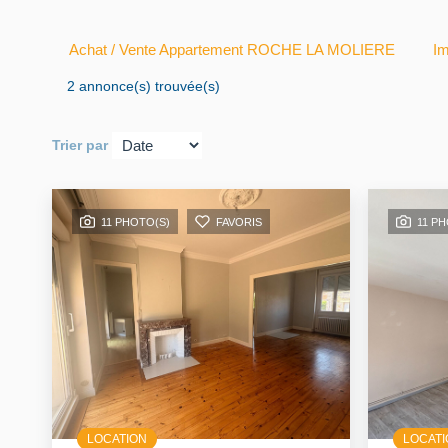
Achat / Vente Appartement ROCHE LA MOLIERE
I
2 annonce(s) trouvée(s)
Trier par
11 PHOTO(S)
FAVORIS
11 P
LOCATION
LOCAT