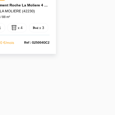
Appartement Roche La Moliere 4 Pièce(s)
LA MOLIERE (42230)
 / 88 m²
1
x 4
x 3
90 €/mois
Ref : G25004GC2