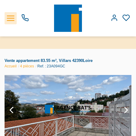
Accueil
Vente appartement 83.55 m², Villars 42390Loire
Accueil
4 pièces
Ref. : 23A094GC
Les biens
Estimation
Notre Agence