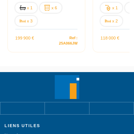
x 1
x 6
x 1
x 3
x 2
199 900 €
118 000 €
Ref :
25A066JW
LIENS UTILES