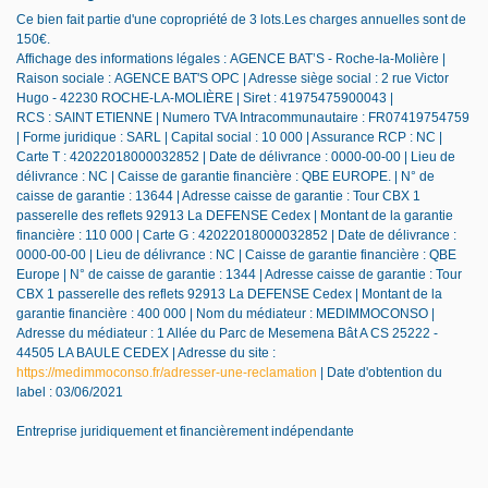
Ce bien fait partie d'une copropriété de 3 lots.Les charges annuelles sont de
150€.
Affichage des informations légales : AGENCE BAT’S - Roche-la-Molière |
Raison sociale : AGENCE BAT'S OPC | Adresse siège social : 2 rue Victor
Hugo - 42230 ROCHE-LA-MOLIÈRE | Siret : 41975475900043 |
RCS : SAINT ETIENNE | Numero TVA Intracommunautaire : FR07419754759
| Forme juridique : SARL | Capital social : 10 000 | Assurance RCP : NC |
Carte T : 42022018000032852 | Date de délivrance : 0000-00-00 | Lieu de
délivrance : NC | Caisse de garantie financière : QBE EUROPE. | N° de
caisse de garantie : 13644 | Adresse caisse de garantie : Tour CBX 1
passerelle des reflets 92913 La DEFENSE Cedex | Montant de la garantie
financière : 110 000 | Carte G : 42022018000032852 | Date de délivrance :
0000-00-00 | Lieu de délivrance : NC | Caisse de garantie financière : QBE
Europe | N° de caisse de garantie : 1344 | Adresse caisse de garantie : Tour
CBX 1 passerelle des reflets 92913 La DEFENSE Cedex | Montant de la
garantie financière : 400 000 | Nom du médiateur : MEDIMMOCONSO |
Adresse du médiateur : 1 Allée du Parc de Mesemena Bât A CS 25222 -
44505 LA BAULE CEDEX | Adresse du site :
https://medimmoconso.fr/adresser-une-reclamation
| Date d'obtention du
label : 03/06/2021
Entreprise juridiquement et financièrement indépendante