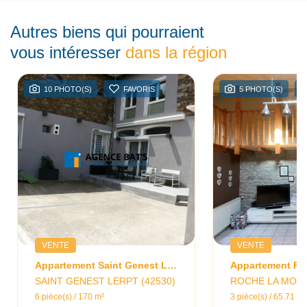
Autres biens qui pourraient
vous intéresser
dans la région
10 PHOTO(S)
FAVORIS
5 PHOTO(S)
VENTE
VENTE
Appartement Saint Genest Lerpt 6 Pièce(s) 170 M2
SAINT GENEST LERPT (42530)
ROCHE LA MOLIE
6 pièce(s) / 170 m²
3 pièce(s) / 65.71 m²