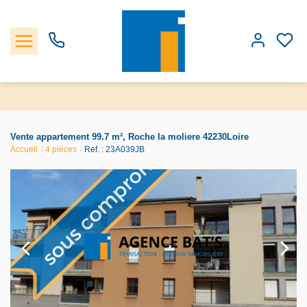
Accueil
Vente appartement 99.7 m², Roche la moliere 42230Loire
Accueil
4 pièces
Ref. : 23A039JB
Les biens
Estimation
Notre Agence