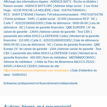
Affichage des informations légales : AGENCE BAT’S - Roche-la-Molière |
Raison sociale : AGENCE BAT'S OPC | Adresse siège social : 2 rue Victor
Hugo - 42230 ROCHE-LA-MOLIÈRE | Siret : 41975475900043 |
RCS : SAINT ETIENNE | Numero TVA Intracommunautaire : FR07419754759
| Forme juridique : SARL | Capital social : 10 000 | Assurance RCP : NC |
Carte T : 42022018000032852 | Date de délivrance : 0000-00-00 | Lieu de
délivrance : NC | Caisse de garantie financière : QBE EUROPE. | N° de
caisse de garantie : 13644 | Adresse caisse de garantie : Tour CBX 1
passerelle des reflets 92913 La DEFENSE Cedex | Montant de la garantie
financière : 110 000 | Carte G : 42022018000032852 | Date de délivrance :
0000-00-00 | Lieu de délivrance : NC | Caisse de garantie financière : QBE
Europe | N° de caisse de garantie : 1344 | Adresse caisse de garantie : Tour
CBX 1 passerelle des reflets 92913 La DEFENSE Cedex | Montant de la
garantie financière : 400 000 | Nom du médiateur : MEDIMMOCONSO |
Adresse du médiateur : 1 Allée du Parc de Mesemena Bât A CS 25222 -
44505 LA BAULE CEDEX | Adresse du site :
https://medimmoconso.fr/adresser-une-reclamation
| Date d'obtention du
label : 03/06/2021
Entreprise juridiquement et financièrement indépendante
Autres biens qui pourraient