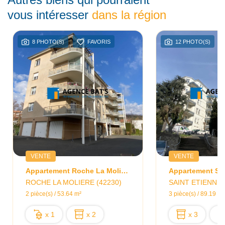
vous intéresser
dans la région
8 PHOTO(S)
FAVORIS
12 PHOTO(S)
VENTE
VENTE
Appartement Roche La Moliere 2 Pièce(s) 51 M2
ROCHE LA MOLIERE (42230)
SAINT ETIENNE 
2 pièce(s) / 53.64 m²
3 pièce(s) / 89.19 m²
x 1
x 2
x 3