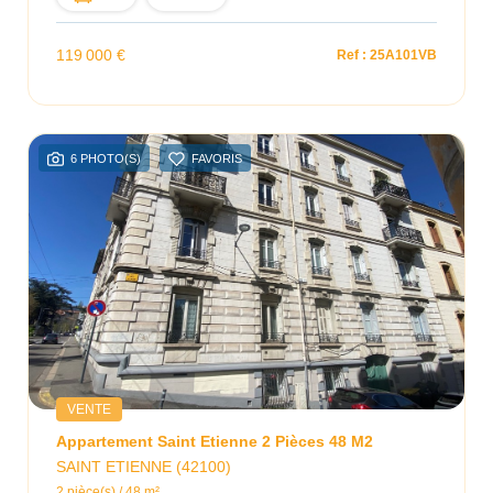
119 000 €
Ref : 25A101VB
6 PHOTO(S)
FAVORIS
VENTE
Appartement Saint Etienne 2 Pièces 48 M2
SAINT ETIENNE (42100)
2 pièce(s) / 48 m²