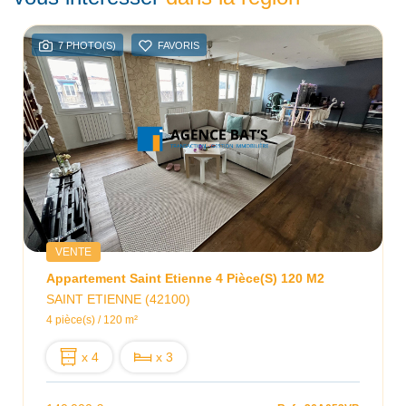
7 PHOTO(S)
FAVORIS
VENTE
Appartement Saint Etienne 4 Pièce(s) 120 M2
SAINT ETIENNE (42100)
4 pièce(s) / 120 m²
x 4
x 3