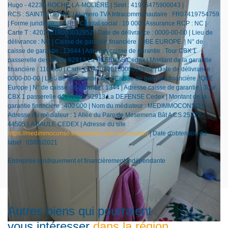
Hugo - 42230 ROCHE-LA-MOLIÈRE | Siret : 41975475900043 |
RCS : SAINT ETIENNE | Numero TVA Intracommunautaire : FR07419754759
| Forme juridique : SARL | Capital social : 10 000 | Assurance RCP : NC |
Carte T : 42022018000032852 | Date de délivrance : 0000-00-00 | Lieu de
délivrance : NC | Caisse de garantie financière : QBE EUROPE. | N° de
caisse de garantie : 13644 | Adresse caisse de garantie : Tour CBX 1
passerelle des reflets 92913 La DEFENSE Cedex | Montant de la garantie
financière : 110 000 | Carte G : 42022018000032852 | Date de délivrance :
0000-00-00 | Lieu de délivrance : NC | Caisse de garantie financière : QBE
Europe | N° de caisse de garantie : 1344 | Adresse caisse de garantie : Tour
CBX 1 passerelle des reflets 92913 La DEFENSE Cedex | Montant de la
garantie financière : 400 000 | Nom du médiateur : MEDIMMOCONSO |
Adresse du médiateur : 1 Allée du Parc de Mesemena Bât A CS 25222 -
44505 LA BAULE CEDEX | Adresse du site :
https://medimmoconso.fr/adresser-une-reclamation
| Date d'obtention du
label : 03/06/2021
Entreprise juridiquement et financièrement indépendante
Autres biens qui pourraient
vous intéresser
dans la région