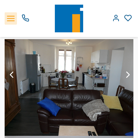
Vente appartement 77 m², Roche la moliere 42230Loire
Accueil
4 pièces
Ref. : 22A006JW
Accueil
Les biens
Estimation
Notre Agence