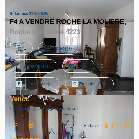
Référence 22A006JW
F4 A VENDRE ROCHE LA MOLIERE,
Roche la moliere 42230
1
4 pièce(s)
2 chambre(s)
77 m²
F
Classe énergie
C
Emission GES
Vendu
Honoraires à la charge du vendeur
Partager :
Nos honoraires