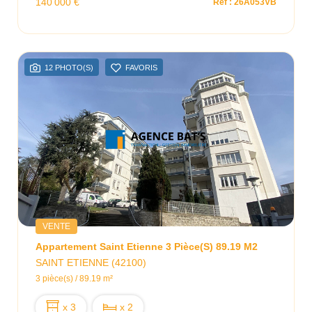
140 000 €
Ref : 26A053VB
12 PHOTO(S)
FAVORIS
VENTE
Appartement Saint Etienne 3 Pièce(s) 89.19 M2
SAINT ETIENNE (42100)
3 pièce(s) / 89.19 m²
x 3
x 2