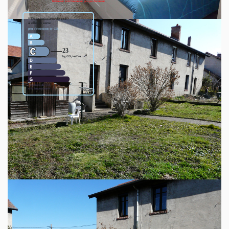
Logement à consommation énergétique excessive. Montant
estimé des dépenses annuelles d'énergie pour un usage
standard entre 1750€ et 2390€. indexées aux années
2021,2022 et 2023 (abonnement compris).
Découvrez votre futur quartier
Avec votre expert AGENCE BAT'S