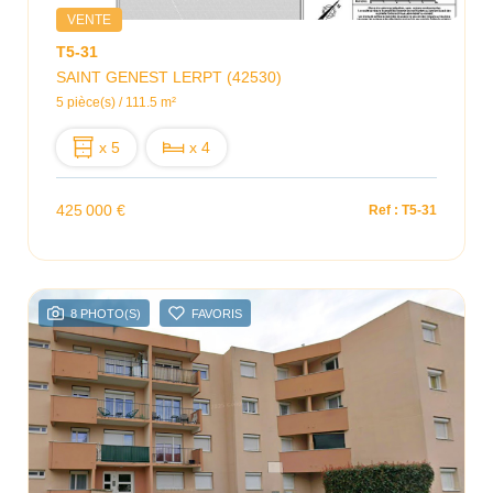
VENTE
T5-31
SAINT GENEST LERPT (42530)
5 pièce(s) / 111.5 m²
x 5
x 4
425 000 €
Ref : T5-31
8 PHOTO(S)
FAVORIS