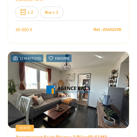
x 2
x 1
45 000 €
Ref : 25A022VB
12 PHOTO(S)
FAVORIS
VENTE
Appartement Saint Etienne 3 Pièce(s) 62 M2