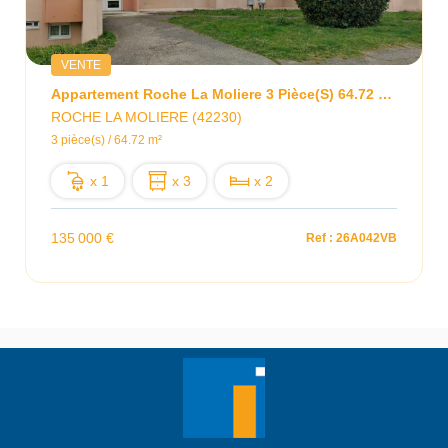
VENTE
Appartement Roche La Moliere 3 Pièce(s) 64.72 M2
ROCHE LA MOLIERE (42230)
3 pièce(s) / 64.72 m²
x 1
x 3
x 2
135 000 €
Ref : 26A042VB