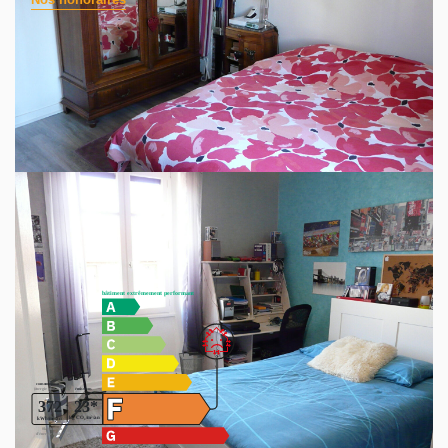
Quart de maison des mines , proche du centre de Roche la
Molière , composé d'un appartement au 1er étage avec
cuisine US , 2 chambres , spacieux , 77 m2 , chauffage
électrique , SDB et Wc séparés , jardin de 180 m2 à usage
privatif , garage individuel à proximité .
bien soumis au régime de la copropriété , 20 euros de
charges par mois , 4 lots principaux , pas de procédure en
cours .
Diagnostics énergétiques