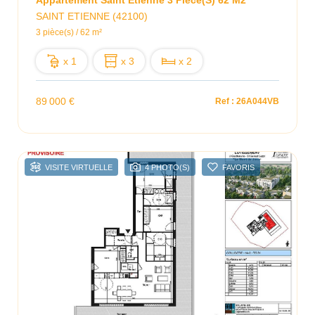
SAINT ETIENNE (42100)
3 pièce(s) / 62 m²
x 1
x 3
x 2
89 000 €
Ref : 26A044VB
VISITE VIRTUELLE
4 PHOTO(S)
FAVORIS