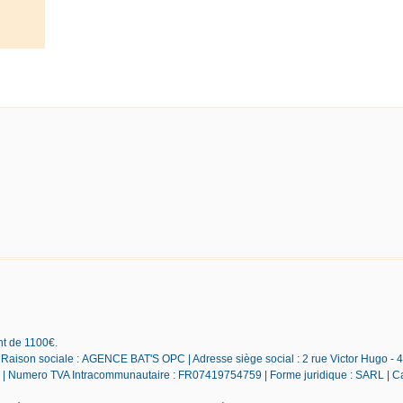
nt de 1100€.
 Raison sociale : AGENCE BAT'S OPC | Adresse siège social : 2 rue Victor Hugo - 
Numero TVA Intracommunautaire : FR07419754759 | Forme juridique : SARL | Ca