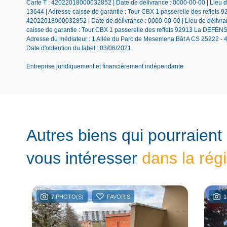
Carte T : 42022018000032852 | Date de délivrance : 0000-00-00 | Lieu de
13644 | Adresse caisse de garantie : Tour CBX 1 passerelle des reflets 
42022018000032852 | Date de délivrance : 0000-00-00 | Lieu de délivranc
caisse de garantie : Tour CBX 1 passerelle des reflets 92913 La DEFE
Adresse du médiateur : 1 Allée du Parc de Mesemena Bât A CS 25222 -
Date d'obtention du label : 03/06/2021
Entreprise juridiquement et financièrement indépendante
Autres biens qui pourraient
vous intéresser
dans la rég
7 PHOTO(S)
FAVORIS
1