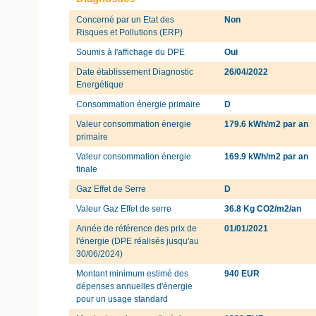
Concerné par un Etat des
Non
Risques et Pollutions (ERP)
Soumis à l'affichage du DPE
Oui
Date établissement Diagnostic
26/04/2022
Energétique
Consommation énergie primaire
D
Valeur consommation énergie
179.6 kWh/m2 par an
primaire
Valeur consommation énergie
169.9 kWh/m2 par an
finale
Gaz Effet de Serre
D
Valeur Gaz Effet de serre
36.8 Kg CO2/m2/an
Année de référence des prix de
01/01/2021
l'énergie (DPE réalisés jusqu'au
30/06/2024)
Montant minimum estimé des
940 EUR
dépenses annuelles d'énergie
pour un usage standard