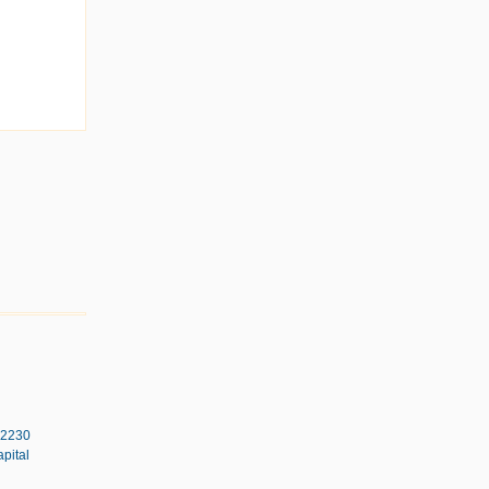
42230
pital