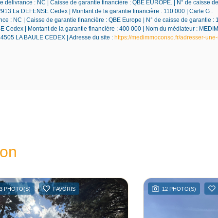
 délivrance : NC | Caisse de garantie financière : QBE EUROPE. | N° de caisse de 
92913 La DEFENSE Cedex | Montant de la garantie financière : 110 000 | Carte G :
e : NC | Caisse de garantie financière : QBE Europe | N° de caisse de garantie : 
NSE Cedex | Montant de la garantie financière : 400 000 | Nom du médiateur : M
 44505 LA BAULE CEDEX | Adresse du site :
https://medimmoconso.fr/adresser-une-
ion
3 PHOTO(S)
FAVORIS
12 PHOTO(S)