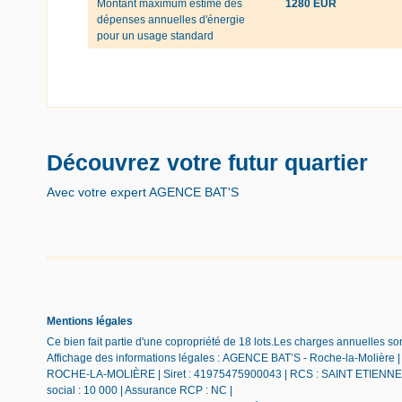
Montant maximum estimé des
1280 EUR
dépenses annuelles d'énergie
pour un usage standard
Découvrez votre futur quartier
Avec votre expert AGENCE BAT'S
Mentions légales
Ce bien fait partie d'une copropriété de 18 lots.Les charges annuelles so
Affichage des informations légales : AGENCE BAT’S - Roche-la-Molière |
ROCHE-LA-MOLIÈRE | Siret : 41975475900043 | RCS : SAINT ETIENNE | 
social : 10 000 | Assurance RCP : NC |