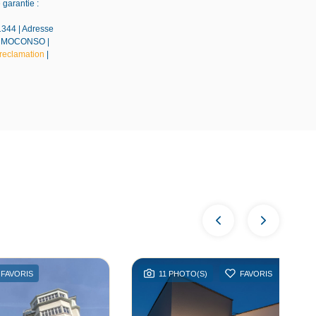
garantie :
1344 | Adresse
EDIMMOCONSO |
reclamation
|
FAVORIS
11 PHOTO(S)
FAVORIS