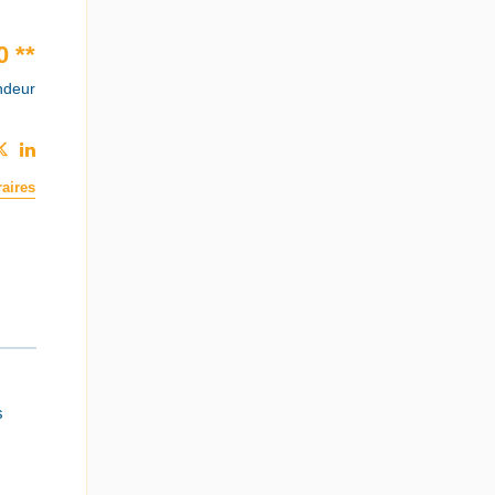
0
**
ndeur
aires
s