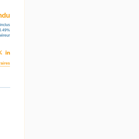
ndu
inclus
 6.49%
uéreur
aires