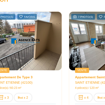
 PHOTO(S)
FAVORIS
7 PHOTO(S)
ENTE
VENTE
partement De Type 3
INT ETIENNE (42100)
SAINT ETIENNE (4
ièce(s) / 60.23 m²
4 pièce(s) / 120 m²
x 3
x 2
x 4
x