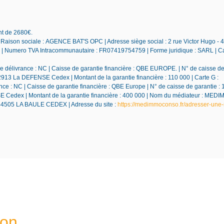
nt de 2680€.
 Raison sociale : AGENCE BAT'S OPC | Adresse siège social : 2 rue Victor Hugo - 
Numero TVA Intracommunautaire : FR07419754759 | Forme juridique : SARL | Ca
 délivrance : NC | Caisse de garantie financière : QBE EUROPE. | N° de caisse de 
92913 La DEFENSE Cedex | Montant de la garantie financière : 110 000 | Carte G :
e : NC | Caisse de garantie financière : QBE Europe | N° de caisse de garantie : 
NSE Cedex | Montant de la garantie financière : 400 000 | Nom du médiateur : M
 44505 LA BAULE CEDEX | Adresse du site :
https://medimmoconso.fr/adresser-une-
ion