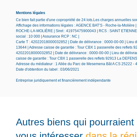
Mentions légales
Ce bien fait partie d'une copropriété de 24 lots.Les charges annuelles so
Affichage des informations légales : AGENCE BAT’S - Roche-la-Molière |
ROCHE-LA-MOLIÈRE | Siret : 41975475900043 | RCS : SAINT ETIENNE | 
social : 10 000 | Assurance RCP : NC |
Carte T : 42022018000032852 | Date de délivrance : 0000-00-00 | Lieu de
13644 | Adresse caisse de garantie : Tour CBX 1 passerelle des reflets 
42022018000032852 | Date de délivrance : 0000-00-00 | Lieu de délivranc
caisse de garantie : Tour CBX 1 passerelle des reflets 92913 La DEFE
Adresse du médiateur : 1 Allée du Parc de Mesemena Bât A CS 25222 -
Date d'obtention du label : 03/06/2021
Entreprise juridiquement et financièrement indépendante
Autres biens qui pourraient
vous intéresser
dans la rég