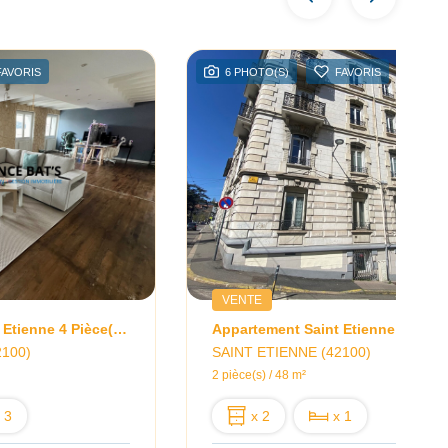
FAVORIS
6 PHOTO(S)
FAVORIS
VENTE
Appartement Saint Etienne 4 Pièce(s) 120 M2
2100)
SAINT ETIENNE (42100)
2 pièce(s) / 48 m²
 3
x 2
x 1