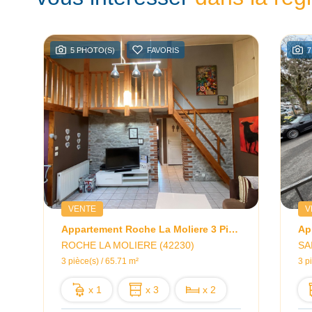
5 PHOTO(S)
FAVORIS
7
VENTE
V
Appartement Roche La Moliere 3 Pièce(s) 65.71 M2
Ap
ROCHE LA MOLIERE (42230)
SA
3 pièce(s) / 65.71 m²
3 p
x 1
x 3
x 2