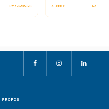
45 000 €
Ref : 26A053VB
Ref : 25A0
À PROPOS