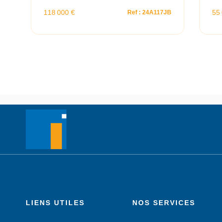
118 000 €
55
B
Ref : 24A117JB
LIENS UTILES
NOS SERVICES