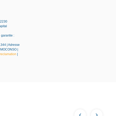
42230
pital
garantie :
1344 | Adresse
EDIMMOCONSO |
reclamation
|