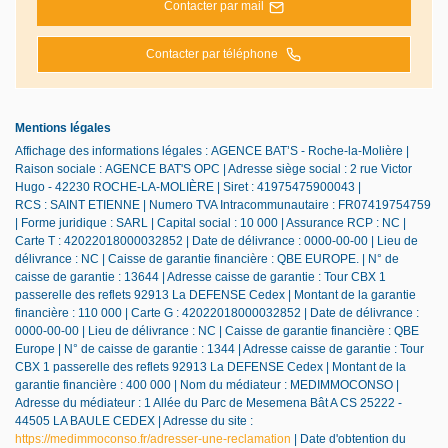
Contacter par mail
Contacter par téléphone
Mentions légales
Affichage des informations légales : AGENCE BAT’S - Roche-la-Molière |
Raison sociale : AGENCE BAT'S OPC | Adresse siège social : 2 rue Victor
Hugo - 42230 ROCHE-LA-MOLIÈRE | Siret : 41975475900043 |
RCS : SAINT ETIENNE | Numero TVA Intracommunautaire : FR07419754759
| Forme juridique : SARL | Capital social : 10 000 | Assurance RCP : NC |
Carte T : 42022018000032852 | Date de délivrance : 0000-00-00 | Lieu de
délivrance : NC | Caisse de garantie financière : QBE EUROPE. | N° de
caisse de garantie : 13644 | Adresse caisse de garantie : Tour CBX 1
passerelle des reflets 92913 La DEFENSE Cedex | Montant de la garantie
financière : 110 000 | Carte G : 42022018000032852 | Date de délivrance :
0000-00-00 | Lieu de délivrance : NC | Caisse de garantie financière : QBE
Europe | N° de caisse de garantie : 1344 | Adresse caisse de garantie : Tour
CBX 1 passerelle des reflets 92913 La DEFENSE Cedex | Montant de la
garantie financière : 400 000 | Nom du médiateur : MEDIMMOCONSO |
Adresse du médiateur : 1 Allée du Parc de Mesemena Bât A CS 25222 -
44505 LA BAULE CEDEX | Adresse du site :
https://medimmoconso.fr/adresser-une-reclamation
| Date d'obtention du