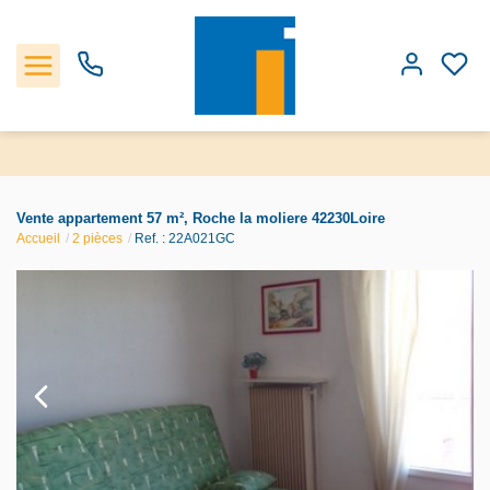
Accueil
Vente appartement 57 m², Roche la moliere 42230Loire
Accueil
2 pièces
Ref. : 22A021GC
Les biens
Estimation
Notre Agence