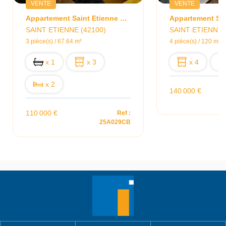
VENTE
VENTE
Appartement Saint Etienne 3 Pièce(s)
SAINT ETIENNE (42100)
SAINT ETIENNE 
3 pièce(s) / 67.64 m²
4 pièce(s) / 120 m²
x 1
x 3
x 4
x 2
140 000 €
110 000 €
Ref :
25A029CB