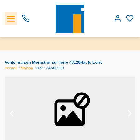
Accueil
Vente maison Monistrol sur loire 43120Haute-Loire
Accueil
Maison
Ref. : 24A069JB
Les biens
Estimation
Notre Agence