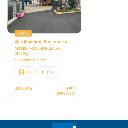
VENTE
Villa Monistrol Sur Loire La Rivoire
MONISTROL SUR LOIRE
(43120)
6 pièce(s) / 125.6 m²
x 6
x 4
399 000 €
Ref :
26A035JB