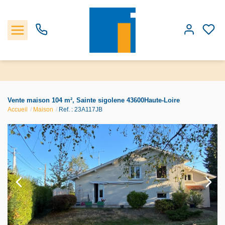
Accueil
Vente maison 104 m², Sainte sigolene 43600Haute-Loire
Accueil
Maison
Ref. : 23A117JB
Les biens
Estimation
Notre Agence