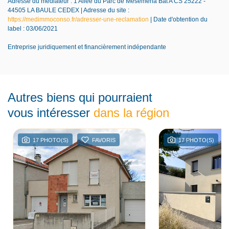
Adresse du médiateur : 1 Allée du Parc de Mesemena Bât A CS 25222 -
44505 LA BAULE CEDEX | Adresse du site :
https://medimmoconso.fr/adresser-une-reclamation
| Date d'obtention du
label : 03/06/2021
Entreprise juridiquement et financièrement indépendante
Autres biens qui pourraient
vous intéresser
dans la région
17 PHOTO(S)
FAVORIS
17 PHOTO(S)