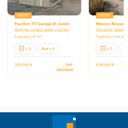
VENTE
VENTE
Pavillon T5 Garage Et Jardin
ROCHE LA MOLIERE (42230)
SOLAIZE (69360
5 pièce(s) / 97 m²
5 pièce(s) / 144 m²
x 5
x 4
x 5
260 000 €
638 000 €
Ref :
26A030GC