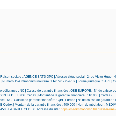
 Raison sociale : AGENCE BAT'S OPC | Adresse siège social : 2 rue Victor Hugo - 
Numero TVA Intracommunautaire : FR07419754759 | Forme juridique : SARL | Ca
 délivrance : NC | Caisse de garantie financière : QBE EUROPE. | N° de caisse de 
92913 La DEFENSE Cedex | Montant de la garantie financière : 110 000 | Carte G :
e : NC | Caisse de garantie financière : QBE Europe | N° de caisse de garantie : 
NSE Cedex | Montant de la garantie financière : 400 000 | Nom du médiateur : M
 44505 LA BAULE CEDEX | Adresse du site :
https://medimmoconso.fr/adresser-une-