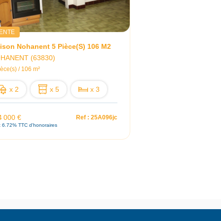
ENTE
ison Nohanent 5 Pièce(s) 106 M2
HANENT (63830)
ièce(s) / 106 m²
x 2
x 5
x 3
4 000 €
Ref : 25A096jc
t 6.72% TTC d'honoraires