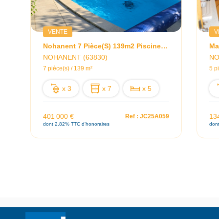
VENTE
V
Nohanent 7 Pièce(s) 139m2 Piscine ,Villa Style Provençal.
Ma
NOHANENT (63830)
NO
7 pièce(s) / 139 m²
5 p
x 3
x 7
x 5
401 000 €
13
Ref : JC25A059
dont 2.82% TTC d'honoraires
don