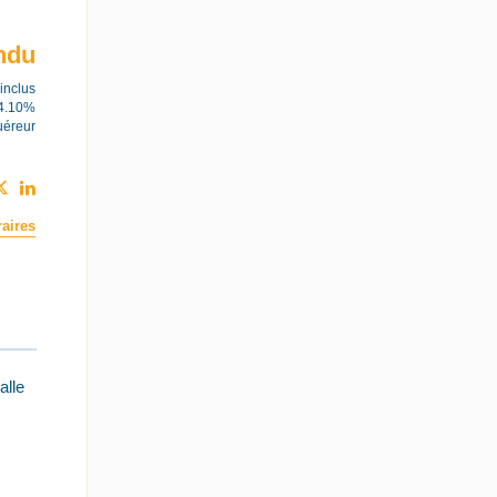
ndu
inclus
 4.10%
uéreur
aires
alle