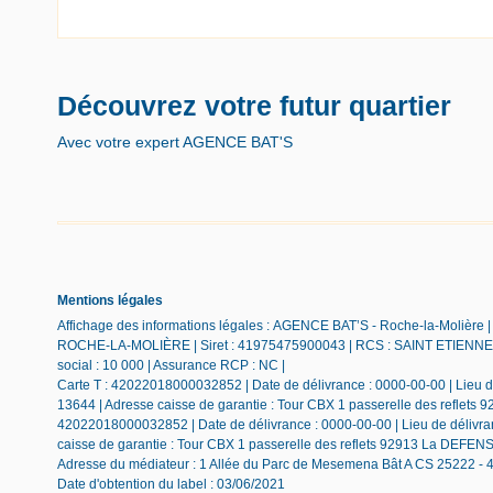
Découvrez votre futur quartier
Avec votre expert AGENCE BAT'S
Mentions légales
Affichage des informations légales : AGENCE BAT’S - Roche-la-Molière |
ROCHE-LA-MOLIÈRE | Siret : 41975475900043 | RCS : SAINT ETIENNE | 
social : 10 000 | Assurance RCP : NC |
Carte T : 42022018000032852 | Date de délivrance : 0000-00-00 | Lieu de
13644 | Adresse caisse de garantie : Tour CBX 1 passerelle des reflets 
42022018000032852 | Date de délivrance : 0000-00-00 | Lieu de délivranc
caisse de garantie : Tour CBX 1 passerelle des reflets 92913 La DEFE
Adresse du médiateur : 1 Allée du Parc de Mesemena Bât A CS 25222 -
Date d'obtention du label : 03/06/2021