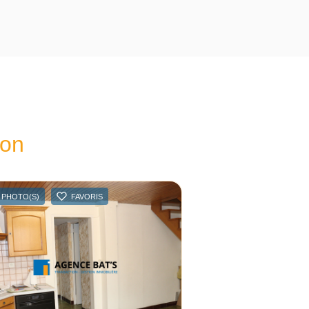
ion
 PHOTO(S)
FAVORIS