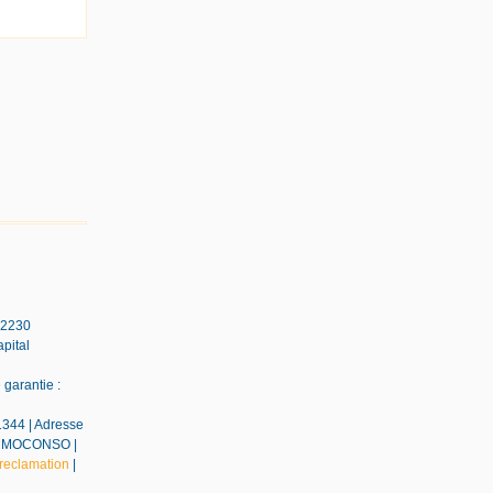
42230
pital
garantie :
1344 | Adresse
EDIMMOCONSO |
reclamation
|