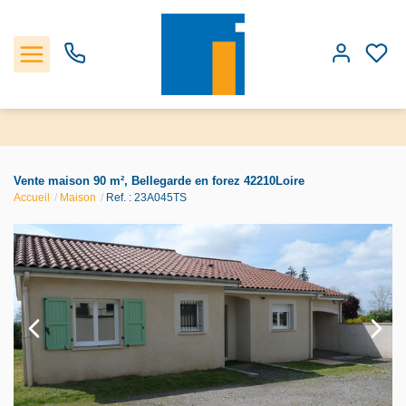
Accueil
Vente maison 90 m², Bellegarde en forez 42210Loire
Accueil
Maison
Ref. : 23A045TS
Les biens
Estimation
Notre Agence