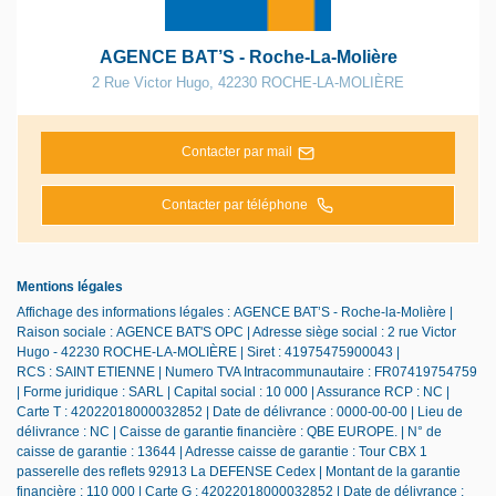
AGENCE BAT’S - Roche-La-Molière
2 Rue Victor Hugo
,
42230
ROCHE-LA-MOLIÈRE
Contacter par mail
Contacter par téléphone
Mentions légales
Affichage des informations légales : AGENCE BAT’S - Roche-la-Molière |
Raison sociale : AGENCE BAT'S OPC | Adresse siège social : 2 rue Victor
Hugo - 42230 ROCHE-LA-MOLIÈRE | Siret : 41975475900043 |
RCS : SAINT ETIENNE | Numero TVA Intracommunautaire : FR07419754759
| Forme juridique : SARL | Capital social : 10 000 | Assurance RCP : NC |
Carte T : 42022018000032852 | Date de délivrance : 0000-00-00 | Lieu de
délivrance : NC | Caisse de garantie financière : QBE EUROPE. | N° de
caisse de garantie : 13644 | Adresse caisse de garantie : Tour CBX 1
passerelle des reflets 92913 La DEFENSE Cedex | Montant de la garantie
financière : 110 000 | Carte G : 42022018000032852 | Date de délivrance :