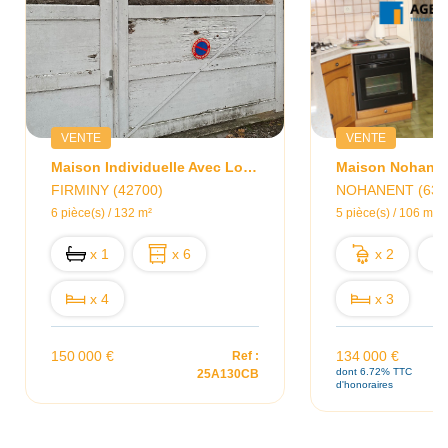
VENTE
VENTE
Maison Individuelle Avec Locataire En Place
FIRMINY (42700)
NOHANENT (638
6 pièce(s) / 132 m²
5 pièce(s) / 106 m²
x 1
x 6
x 2
x 4
x 3
150 000 €
134 000 €
Ref :
dont 6.72% TTC
25A130CB
d'honoraires