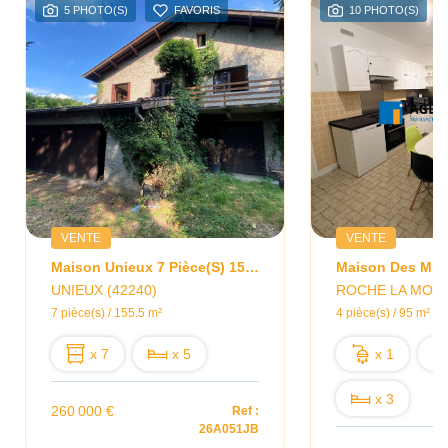
5 PHOTO(S)
FAVORIS
10 PHOTO(S)
VENTE
VENTE
Maison Unieux 7 Pièce(s) 155.5 M2
UNIEUX (42240)
ROCHE LA MOLIE
7 pièce(s) / 155.5 m²
4 pièce(s) / 95 m²
x 7
x 5
x 1
x 3
260 000 €
Ref :
26A051JB