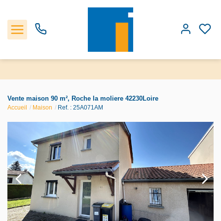
Accueil
Vente maison 90 m², Roche la moliere 42230Loire
Accueil
Maison
Ref. : 25A071AM
Les biens
Estimation
Notre Agence