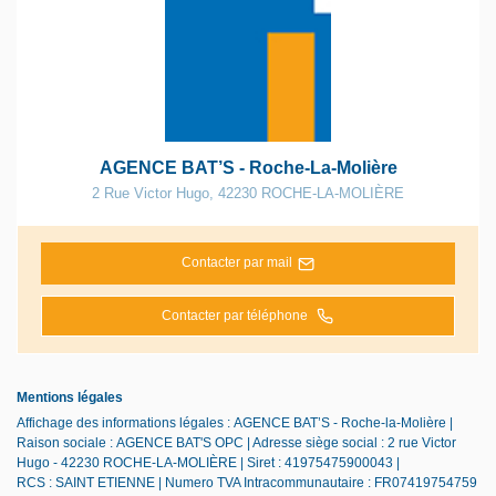
AGENCE BAT’S - Roche-La-Molière
2 Rue Victor Hugo
,
42230
ROCHE-LA-MOLIÈRE
Contacter par mail
Contacter par téléphone
Mentions légales
Affichage des informations légales : AGENCE BAT’S - Roche-la-Molière |
Raison sociale : AGENCE BAT'S OPC | Adresse siège social : 2 rue Victor
Hugo - 42230 ROCHE-LA-MOLIÈRE | Siret : 41975475900043 |
RCS : SAINT ETIENNE | Numero TVA Intracommunautaire : FR07419754759