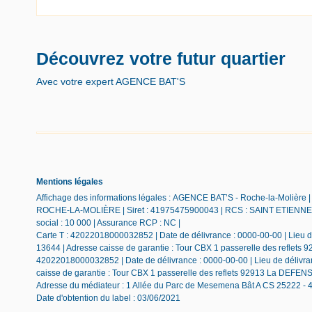
Découvrez votre futur quartier
Avec votre expert AGENCE BAT'S
Mentions légales
Affichage des informations légales : AGENCE BAT’S - Roche-la-Molière |
ROCHE-LA-MOLIÈRE | Siret : 41975475900043 | RCS : SAINT ETIENNE | 
social : 10 000 | Assurance RCP : NC |
Carte T : 42022018000032852 | Date de délivrance : 0000-00-00 | Lieu de
13644 | Adresse caisse de garantie : Tour CBX 1 passerelle des reflets 
42022018000032852 | Date de délivrance : 0000-00-00 | Lieu de délivranc
caisse de garantie : Tour CBX 1 passerelle des reflets 92913 La DEFE
Adresse du médiateur : 1 Allée du Parc de Mesemena Bât A CS 25222 -
Date d'obtention du label : 03/06/2021