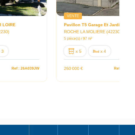
VENTE
R LOIRE
Pavillon T5 Garage Et Jardin
2230)
ROCHE LA MOLIERE (42230)
5 pièce(s) / 97 m²
 3
x 5
x 4
260 000 €
Ref : 26A039JW
Ref : 26A0