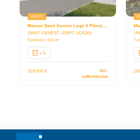
VENTE
V
 MOLIERE
Maison Saint Genest Lerpt 5 Pièce(s) 104 M2
Ma
SAINT GENEST LERPT (42530)
UN
5 pièce(s) / 104 m²
7 p
x 5
329 000 €
26
C
Ref :
LeMontduJoux