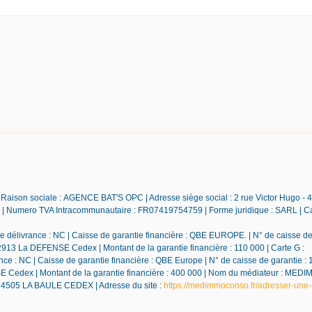
 Raison sociale : AGENCE BAT'S OPC | Adresse siège social : 2 rue Victor Hugo - 
Numero TVA Intracommunautaire : FR07419754759 | Forme juridique : SARL | Ca
 délivrance : NC | Caisse de garantie financière : QBE EUROPE. | N° de caisse de 
92913 La DEFENSE Cedex | Montant de la garantie financière : 110 000 | Carte G :
e : NC | Caisse de garantie financière : QBE Europe | N° de caisse de garantie : 
NSE Cedex | Montant de la garantie financière : 400 000 | Nom du médiateur : M
 44505 LA BAULE CEDEX | Adresse du site :
https://medimmoconso.fr/adresser-une-