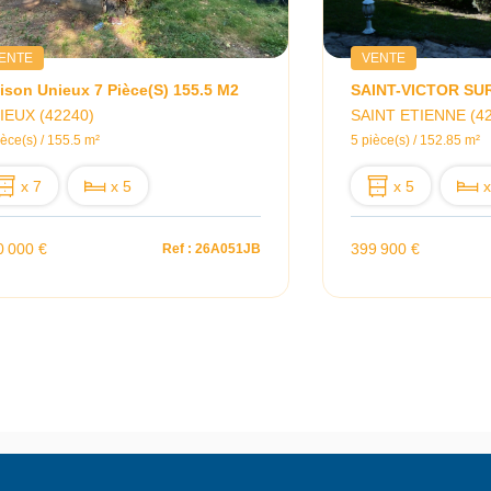
ENTE
VENTE
ison Unieux 7 Pièce(s) 155.5 M2
SAINT-VICTOR SU
IEUX (42240)
SAINT ETIENNE (4
ièce(s) / 155.5 m²
5 pièce(s) / 152.85 m²
x 7
x 5
x 5
x
0 000 €
399 900 €
Ref : 26A051JB