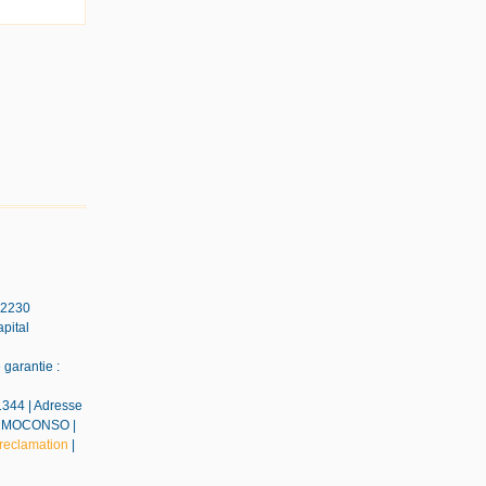
42230
pital
garantie :
1344 | Adresse
EDIMMOCONSO |
reclamation
|