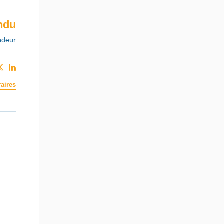
ndu
ndeur
aires