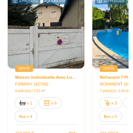
3 PHOTO(S)
FAVORIS
10 PHOTO(S)
VENTE
VENTE
Maison Individuelle Avec Locataire En Place
FIRMINY (42700)
NOHANENT (638
6 pièce(s) / 132 m²
7 pièce(s) / 139 m²
x 1
x 6
x 3
x 4
x 5