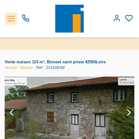
Accueil
Vente maison 114 m², Boisset saint priest 42560Loire
Accueil
Maison
Ref. : 21A108JW
Les biens
Estimation
Notre Agence