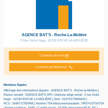
AGENCE BAT’S - Roche-La-Molière
2 Rue Victor Hugo
,
42230
ROCHE-LA-MOLIÈRE
Contacter par mail
Contacter par téléphone
Mentions légales
Affichage des informations légales : AGENCE BAT’S - Roche-la-Molière |
Raison sociale : AGENCE BAT'S OPC | Adresse siège social : 2 rue Victor
Hugo - 42230 ROCHE-LA-MOLIÈRE | Siret : 41975475900043 |
RCS : SAINT ETIENNE | Numero TVA Intracommunautaire : FR07419754759
| Forme juridique : SARL | Capital social : 10 000 | Assurance RCP : NC |