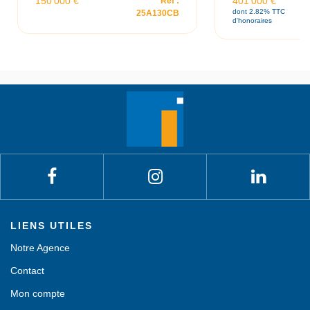
150 000 €
401 000 €
Ref :
dont 2.82% TTC
25A130CB
d'honoraires
LIENS UTILES
Notre Agence
Contact
Mon compte