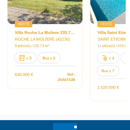
VENTE
VENTE
Villa Roche La Moliere 235.73 M2
Villa Saint Etie
ROCHE LA MOLIERE (42230)
SAINT ETIENNE 
9 pièce(s) / 235.73 m²
11 pièce(s) / 433 m²
x 9
x 6
x 4
x 7
640 000 €
Ref :
25A074JB
1 020 000 €