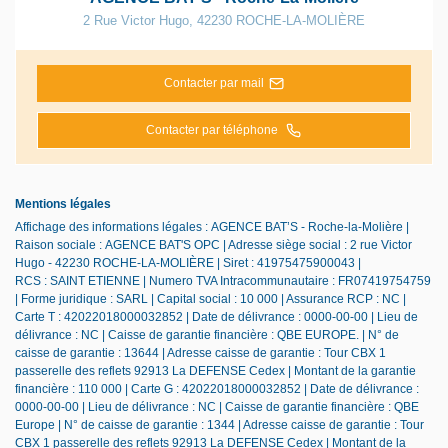
2 Rue Victor Hugo
,
42230
ROCHE-LA-MOLIÈRE
Contacter par mail
Contacter par téléphone
Mentions légales
Affichage des informations légales : AGENCE BAT’S - Roche-la-Molière |
Raison sociale : AGENCE BAT'S OPC | Adresse siège social : 2 rue Victor
Hugo - 42230 ROCHE-LA-MOLIÈRE | Siret : 41975475900043 |
RCS : SAINT ETIENNE | Numero TVA Intracommunautaire : FR07419754759
| Forme juridique : SARL | Capital social : 10 000 | Assurance RCP : NC |
Carte T : 42022018000032852 | Date de délivrance : 0000-00-00 | Lieu de
délivrance : NC | Caisse de garantie financière : QBE EUROPE. | N° de
caisse de garantie : 13644 | Adresse caisse de garantie : Tour CBX 1
passerelle des reflets 92913 La DEFENSE Cedex | Montant de la garantie
financière : 110 000 | Carte G : 42022018000032852 | Date de délivrance :
0000-00-00 | Lieu de délivrance : NC | Caisse de garantie financière : QBE
Europe | N° de caisse de garantie : 1344 | Adresse caisse de garantie : Tour
CBX 1 passerelle des reflets 92913 La DEFENSE Cedex | Montant de la