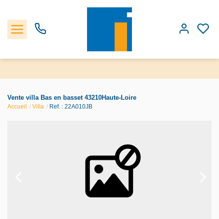
Accueil
Vente villa Bas en basset 43210Haute-Loire
Accueil
Villa
Ref. : 22A010JB
Les biens
Estimation
Notre Agence