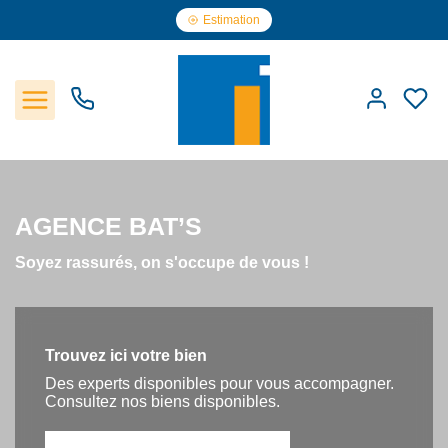
Estimation
Accueil
AGENCE BAT’S
Les biens
Soyez rassurés, on s'occupe de vous !
Estimation
Trouvez ici votre bien
Notre Agence
Des experts disponibles pour vous accompagner.
Consultez nos biens disponibles.